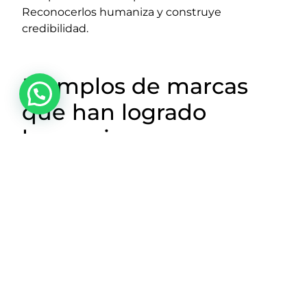
Reconocerlos humaniza y construye
credibilidad.
Ejemplos de marcas
que han logrado
humanizarse
Dove
: con campañas como “Real Beauty”
que destacan cuerpos reales y mensajes
positivos.
NotCo
: usa una voz relajada, humor,
ciencia y empatía con el planeta.
Airbnb
: prioriza experiencias y conexiones
humanas por encima del producto.