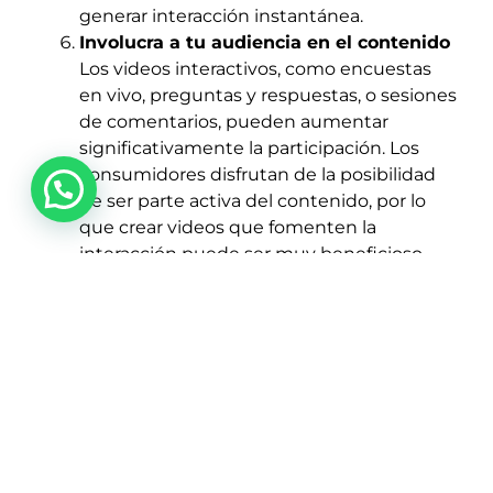
generar interacción instantánea.
Involucra a tu audiencia en el contenido
Los videos interactivos, como encuestas
en vivo, preguntas y respuestas, o sesiones
de comentarios, pueden aumentar
significativamente la participación. Los
consumidores disfrutan de la posibilidad
de ser parte activa del contenido, por lo
que crear videos que fomenten la
interacción puede ser muy beneficioso
para aumentar el alcance y la conexión con
tu marca.
Aprovecha el poder de las plataformas
de video
Aunque Facebook e Instagram son
excelentes para compartir videos, no
debes olvidarte de las plataformas
dedicadas exclusivamente al video, como
YouTube
. Esta plataforma es la segunda