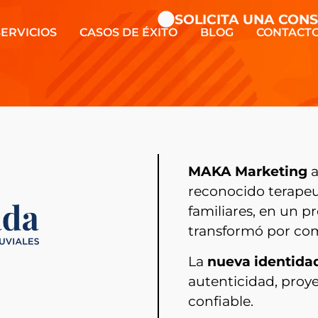
SOLICITA UNA CONSULT
SERVICIOS
CASOS DE ÉXITO
BLOG
CONTACT
MAKA Marketing
a
reconocido terapeut
familiares, en un p
transformó por com
La
nueva identidad
autenticidad, pro
confiable.