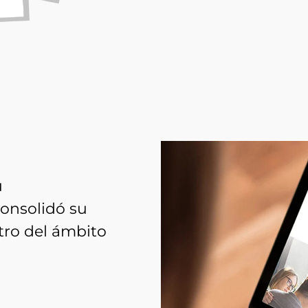
u
consolidó su
tro del ámbito