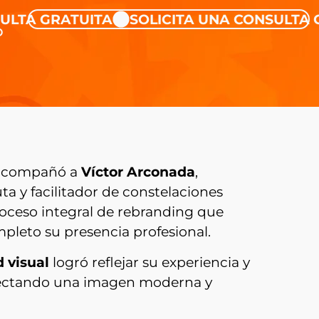
A GRATUITA
SOLICITA UNA CONSULTA GRA
O
compañó a
Víctor Arconada
,
a y facilitador de constelaciones
roceso integral de rebranding que
pleto su presencia profesional.
 visual
logró reflejar su experiencia y
yectando una imagen moderna y