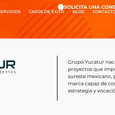
SOLICITA UNA CONSULTA
SERVICIOS
CASOS DE ÉXITO
BLOG
CONTACT
Grupo Yucatur nació
proyectos que impul
sureste mexicano,
marca capaz de com
estrategia y vocaci