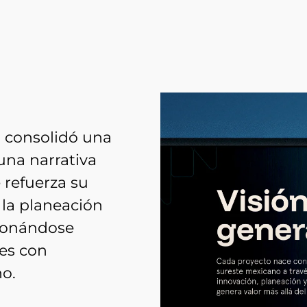
 consolidó una
una narrativa
 refuerza su
la planeación
cionándose
es con
no.