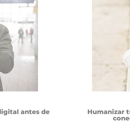
gital antes de
Humanizar t
cone