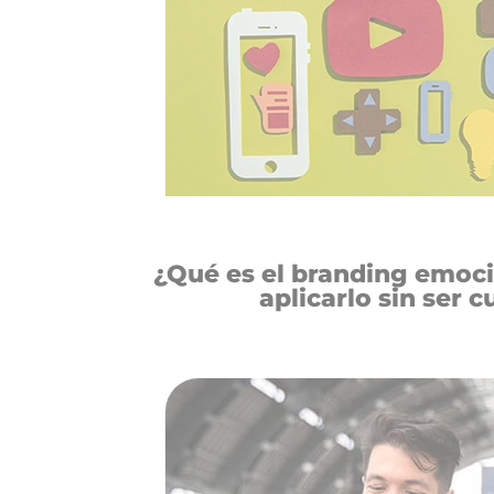
¿Qué es el branding emoc
aplicarlo sin ser c